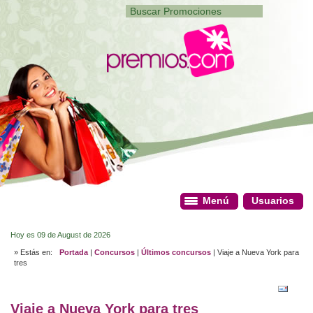
Menú
Menú
Usuarios
Usuarios
Hoy es 09 de August de 2026
» Estás en:
Portada
|
Concursos
|
Últimos concursos
| Viaje a Nueva York para
tres
Viaje a Nueva York para tres