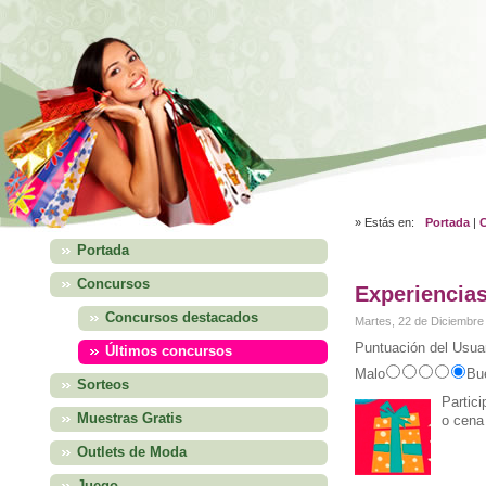
» Estás en:
Portada
|
Portada
Concursos
Experiencias
Concursos destacados
Martes, 22 de Diciembre
Puntuación del Usuar
Últimos concursos
Malo
Bu
Sorteos
Partic
Muestras Gratis
o cena
Outlets de Moda