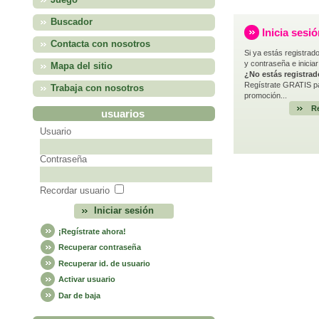
Juego
Buscador
Inicia sesi
Contacta con nosotros
Si ya estás registrado
y contraseña e iniciar
Mapa del sitio
¿No estás registra
Regístrate GRATIS pa
Trabaja con nosotros
promoción...
Re
usuarios
Usuario
Contraseña
Recordar usuario
¡Regístrate ahora!
Recuperar contraseña
Recuperar id. de usuario
Activar usuario
Dar de baja