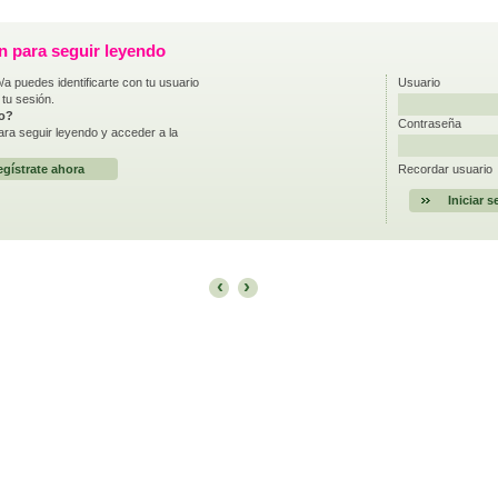
ón para seguir leyendo
/a puedes identificarte con tu usuario
Usuario
 tu sesión.
do?
Contraseña
ra seguir leyendo y acceder a la
gístrate ahora
Recordar usuario
‹
›