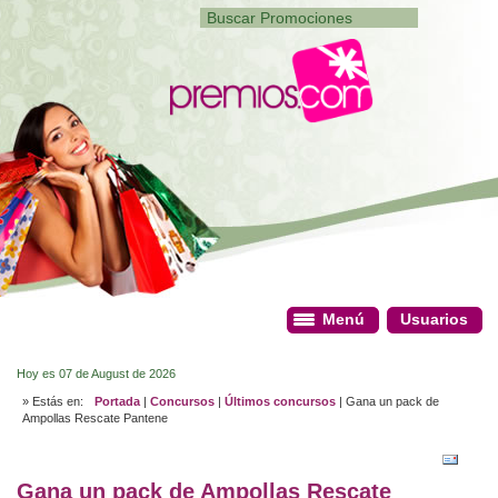
Menú
Menú
Usuarios
Usuarios
Hoy es 07 de August de 2026
» Estás en:
Portada
|
Concursos
|
Últimos concursos
| Gana un pack de
Ampollas Rescate Pantene
Gana un pack de Ampollas Rescate