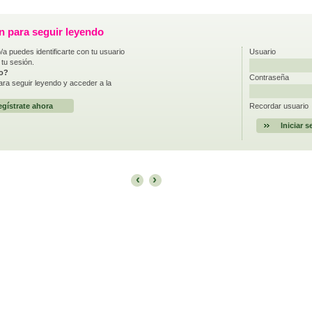
ón para seguir leyendo
/a puedes identificarte con tu usuario
Usuario
 tu sesión.
do?
Contraseña
ra seguir leyendo y acceder a la
gístrate ahora
Recordar usuario
‹
›