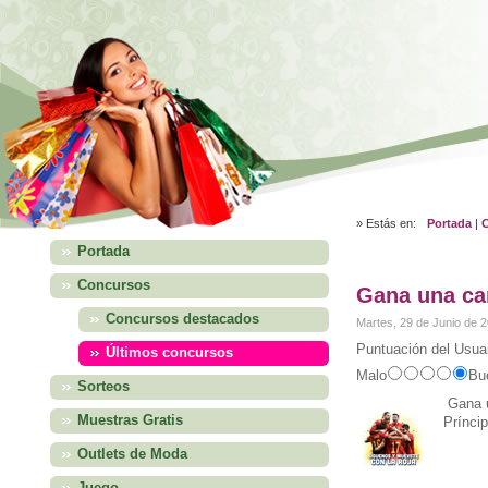
» Estás en:
Portada
|
Portada
Concursos
Gana una ca
Concursos destacados
Martes, 29 de Junio de 
Puntuación del Usuar
Últimos concursos
Malo
Bu
Sorteos
Gana
Muestras Gratis
Prínci
Outlets de Moda