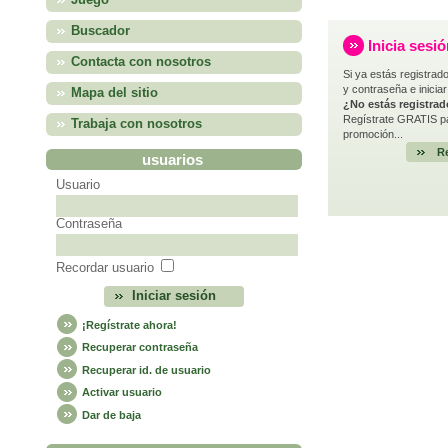
Juego
Buscador
Inicia sesi
Contacta con nosotros
Si ya estás registrado
y contraseña e iniciar
Mapa del sitio
¿No estás registra
Regístrate GRATIS pa
Trabaja con nosotros
promoción...
Re
usuarios
Usuario
Contraseña
Recordar usuario
¡Regístrate ahora!
Recuperar contraseña
Recuperar id. de usuario
Activar usuario
Dar de baja