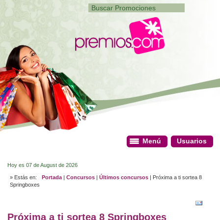
Menú
Menú
Usuarios
Usuarios
Hoy es 07 de August de 2026
» Estás en:
Portada
|
Concursos
|
Últimos concursos
| Próxima a ti sortea 8
Springboxes
Próxima a ti sortea 8 Springboxes