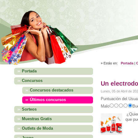
» Estás en:
Portada
|
Portada
Concursos
Un electrod
Concursos destacados
Lunes, 05 de Abril de 20
Puntuación del Usuar
Últimos concursos
Malo
Bu
Sorteos
¿Quier
Muestras Gratis
que pu
Outlets de Moda