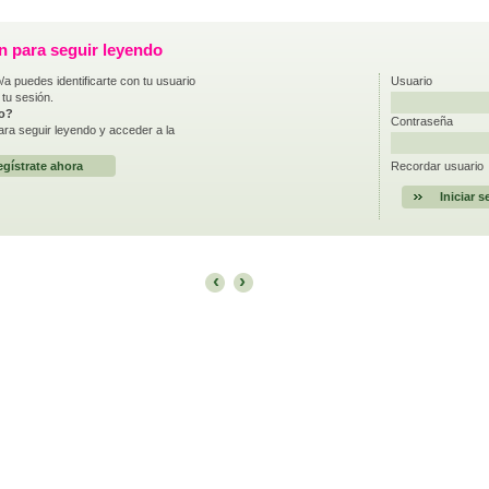
ón para seguir leyendo
/a puedes identificarte con tu usuario
Usuario
 tu sesión.
do?
Contraseña
ra seguir leyendo y acceder a la
gístrate ahora
Recordar usuario
‹
›