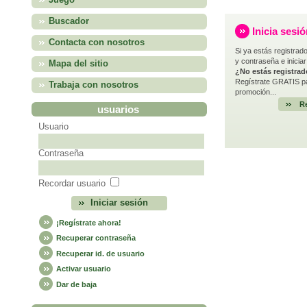
Juego
Buscador
Inicia sesi
Contacta con nosotros
Si ya estás registrado
y contraseña e iniciar
Mapa del sitio
¿No estás registra
Regístrate GRATIS pa
Trabaja con nosotros
promoción...
Re
usuarios
Usuario
Contraseña
Recordar usuario
¡Regístrate ahora!
Recuperar contraseña
Recuperar id. de usuario
Activar usuario
Dar de baja