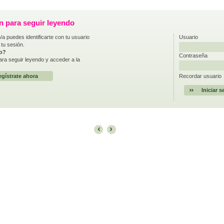
ón para seguir leyendo
/a puedes identificarte con tu usuario
Usuario
 tu sesión.
do?
Contraseña
ra seguir leyendo y acceder a la
gístrate ahora
Recordar usuario
‹
›