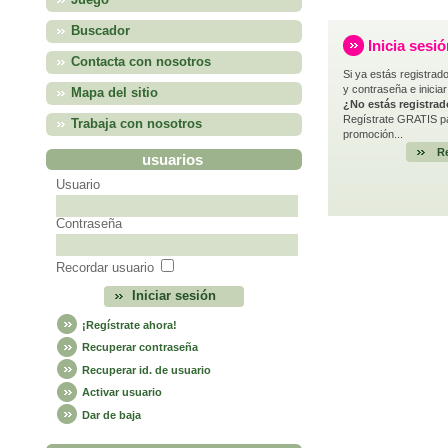
Juego
Buscador
Inicia sesi
Contacta con nosotros
Si ya estás registrado
y contraseña e iniciar
Mapa del sitio
¿No estás registra
Regístrate GRATIS pa
Trabaja con nosotros
promoción...
Re
usuarios
Usuario
Contraseña
Recordar usuario
¡Regístrate ahora!
Recuperar contraseña
Recuperar id. de usuario
Activar usuario
Dar de baja