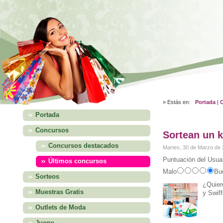
» Estás en:
Portada
|
Portada
Concursos
Sortean un k
Concursos destacados
Martes, 30 de Marzo de 
Puntuación del Usuar
Últimos concursos
Malo
Bu
Sorteos
¿Quier
Muestras Gratis
y Swiff
Outlets de Moda