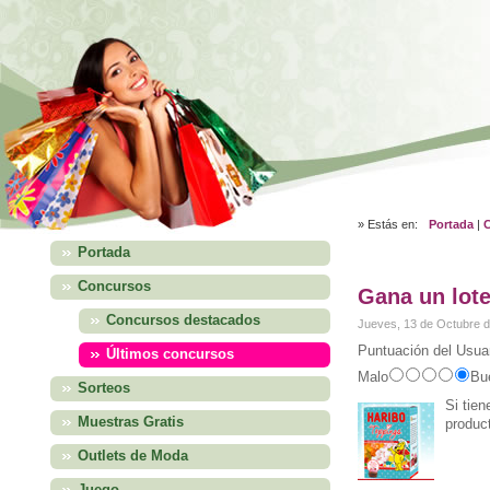
» Estás en:
Portada
|
Portada
Concursos
Gana un lot
Concursos destacados
Jueves, 13 de Octubre 
Puntuación del Usuar
Últimos concursos
Malo
Bu
Sorteos
Si tien
Muestras Gratis
produc
Outlets de Moda