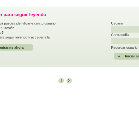
ón para seguir leyendo
/a puedes identificarte con tu usuario
Usuario
 tu sesión.
do?
Contraseña
ra seguir leyendo y acceder a la
gístrate ahora
Recordar usuario
‹
›