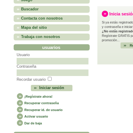
Juego
Buscador
Inicia sesi
Contacta con nosotros
Si ya estás registrado
y contraseña e iniciar
Mapa del sitio
¿No estás registra
Regístrate GRATIS pa
Trabaja con nosotros
promoción...
Re
usuarios
Usuario
Contraseña
Recordar usuario
¡Regístrate ahora!
Recuperar contraseña
Recuperar id. de usuario
Activar usuario
Dar de baja