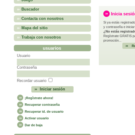
Juego
Buscador
Inicia sesi
Contacta con nosotros
Si ya estás registrado
y contraseña e iniciar
Mapa del sitio
¿No estás registra
Regístrate GRATIS pa
Trabaja con nosotros
promoción...
Re
usuarios
Usuario
Contraseña
Recordar usuario
¡Regístrate ahora!
Recuperar contraseña
Recuperar id. de usuario
Activar usuario
Dar de baja