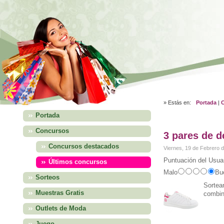
» Estás en:
Portada
|
Portada
Concursos
3 pares de d
Concursos destacados
Viernes, 19 de Febrero 
Puntuación del Usuar
Últimos concursos
Malo
Bu
Sorteos
Sortea
Muestras Gratis
combin
Outlets de Moda