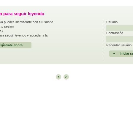
ón para seguir leyendo
/a puedes identificarte con tu usuario
Usuario
 tu sesión.
do?
Contraseña
ra seguir leyendo y acceder a la
gístrate ahora
Recordar usuario
‹
›