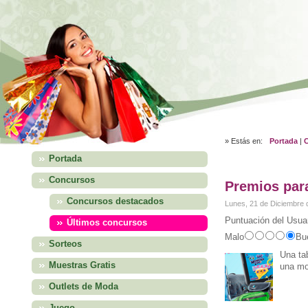
» Estás en:
Portada
|
Portada
Concursos
Premios par
Concursos destacados
Lunes, 21 de Diciembre 
Puntuación del Usuar
Últimos concursos
Malo
Bu
Sorteos
Una tab
Muestras Gratis
una mo
Outlets de Moda