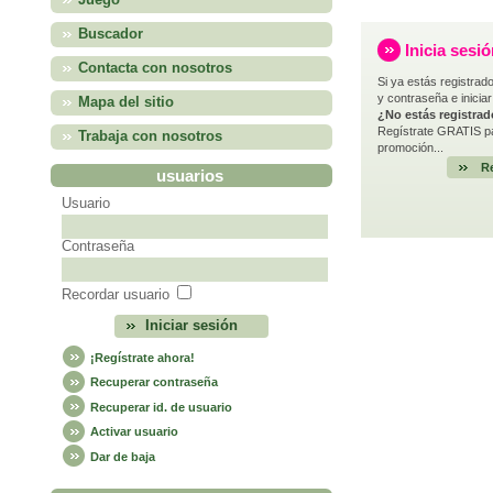
Juego
Buscador
Inicia sesi
Contacta con nosotros
Si ya estás registrado
y contraseña e iniciar
Mapa del sitio
¿No estás registra
Regístrate GRATIS pa
Trabaja con nosotros
promoción...
Re
usuarios
Usuario
Contraseña
Recordar usuario
¡Regístrate ahora!
Recuperar contraseña
Recuperar id. de usuario
Activar usuario
Dar de baja