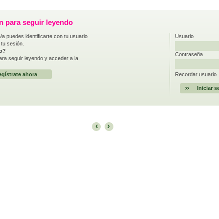
ón para seguir leyendo
/a puedes identificarte con tu usuario
Usuario
 tu sesión.
do?
Contraseña
ra seguir leyendo y acceder a la
gístrate ahora
Recordar usuario
‹
›