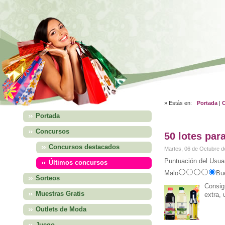
» Estás en:
Portada
|
Portada
Concursos
50 lotes par
Concursos destacados
Martes, 06 de Octubre d
Puntuación del Usuar
Últimos concursos
Malo
Bu
Sorteos
Consigu
Muestras Gratis
extra,
Outlets de Moda