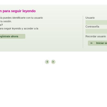
ón para seguir leyendo
/a puedes identificarte con tu usuario
Usuario
 tu sesión.
do?
Contraseña
ra seguir leyendo y acceder a la
gístrate ahora
Recordar usuario
‹
›