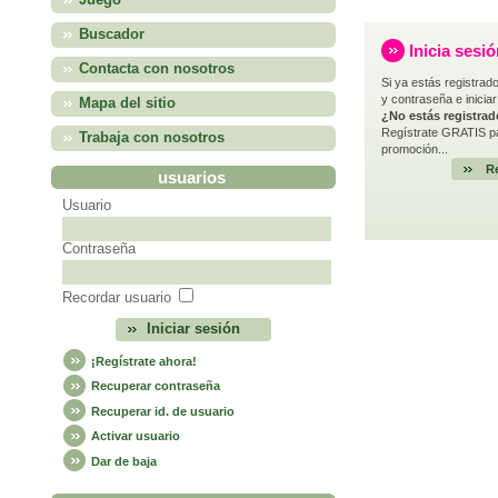
Juego
Buscador
Inicia sesi
Contacta con nosotros
Si ya estás registrado
y contraseña e iniciar
Mapa del sitio
¿No estás registra
Regístrate GRATIS pa
Trabaja con nosotros
promoción...
Re
usuarios
Usuario
Contraseña
Recordar usuario
¡Regístrate ahora!
Recuperar contraseña
Recuperar id. de usuario
Activar usuario
Dar de baja