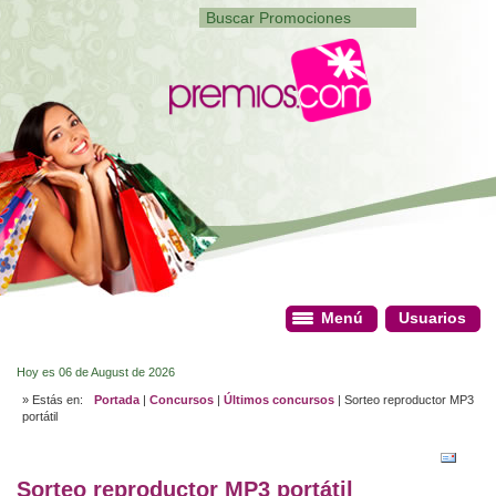
Menú
Menú
Usuarios
Usuarios
Hoy es 06 de August de 2026
» Estás en:
Portada
|
Concursos
|
Últimos concursos
| Sorteo reproductor MP3
portátil
Sorteo reproductor MP3 portátil