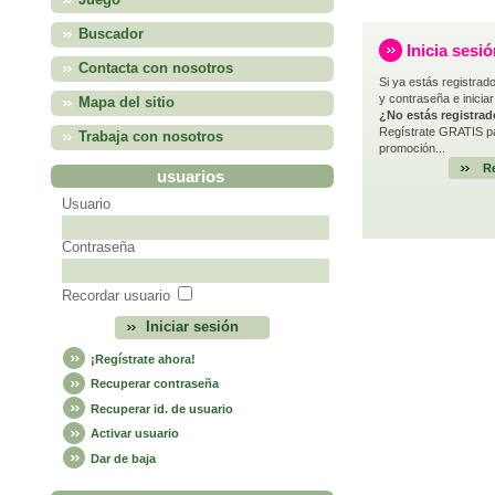
Juego
Buscador
Inicia sesi
Contacta con nosotros
Si ya estás registrado
y contraseña e iniciar
Mapa del sitio
¿No estás registra
Regístrate GRATIS pa
Trabaja con nosotros
promoción...
Re
usuarios
Usuario
Contraseña
Recordar usuario
¡Regístrate ahora!
Recuperar contraseña
Recuperar id. de usuario
Activar usuario
Dar de baja