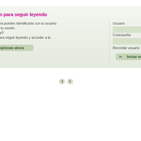
ón para seguir leyendo
/a puedes identificarte con tu usuario
Usuario
 tu sesión.
do?
Contraseña
ra seguir leyendo y acceder a la
gístrate ahora
Recordar usuario
‹
›