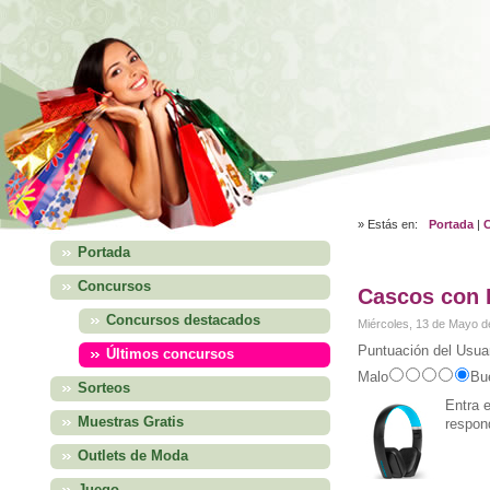
» Estás en:
Portada
|
Portada
Concursos
Cascos con B
Concursos destacados
Miércoles, 13 de Mayo d
Puntuación del Usuar
Últimos concursos
Malo
Bu
Sorteos
Entra 
Muestras Gratis
respon
Outlets de Moda