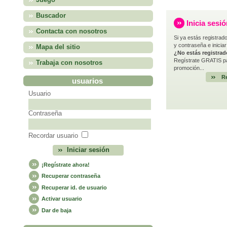
Juego
Buscador
Inicia sesi
Contacta con nosotros
Si ya estás registrado
y contraseña e iniciar
Mapa del sitio
¿No estás registra
Regístrate GRATIS pa
Trabaja con nosotros
promoción...
Re
usuarios
Usuario
Contraseña
Recordar usuario
¡Regístrate ahora!
Recuperar contraseña
Recuperar id. de usuario
Activar usuario
Dar de baja