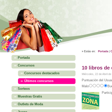
» Estás en:
Portada
|
Portada
Concursos
10 libros de 
Concursos destacados
Miércoles, 22 de Abril d
Puntuación del Usuar
Últimos concursos
Malo
Bu
Sorteos
Partici
Muestras Gratis
Outlets de Moda