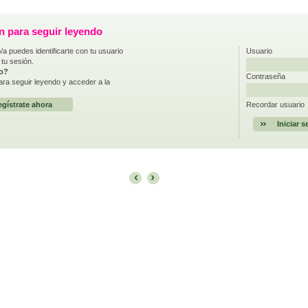
ón para seguir leyendo
/a puedes identificarte con tu usuario
Usuario
 tu sesión.
do?
Contraseña
ra seguir leyendo y acceder a la
gístrate ahora
Recordar usuario
‹
›