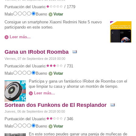
Puntuación del Usuario:
/ 1779
Malo
Bueno
Consigue un smartphone Xiaomi Redmini Note 5 nuevo
participando en este sorteo.
Leer más...
Gana un IRobot Roomba
Viernes, 07 de Septiembre de 2018 00:00
Puntuación del Usuario:
/ 731
Malo
Bueno
Participa y gana un fantástico IRobot de Roomba con el
que limpiar tu casa y ahorrar un montón de tiempo.
Leer más...
Sortean dos Funkons de El Resplandor
Jueves, 06 de Septiembre de 2018 00:00
Puntuación del Usuario:
/ 346
Malo
Bueno
En este sorteo peudes ganar una pareja de muñecas de