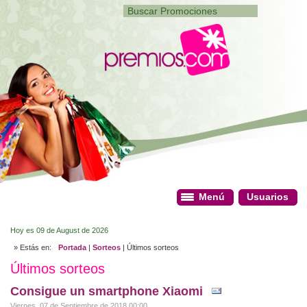
Menú
Menú
Usuarios
Usuarios
Hoy es 09 de August de 2026
» Estás en:
Portada
|
Sorteos
| Últimos sorteos
Últimos sorteos
Consigue un smartphone Xiaomi
Viernes, 07 de Septiembre de 2018 00:00